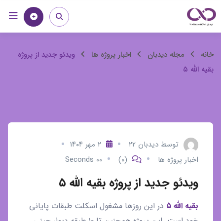
رش
خانه
مجله
ه
حتوا
ویدئو
خانه
مجله دیدبان
اخبار پروژه ها
ویدئو جدید از پروژه
بقیه الله ۵
جدید
از
پروژه
بقیه
توسط
دیدبان ۲۲
۲ مهر ۱۴۰۴
اخبار پروژه ها
(۰)
00 Seconds
الله
ویدئو جدید از پروژه بقیه الله ۵
۵
بقیه الله ۵
در این روزها مشغول اسکلت طبقات پایانی
خود است. این پروژه همچنین تا ۱۰ طبقه دیوار چینی