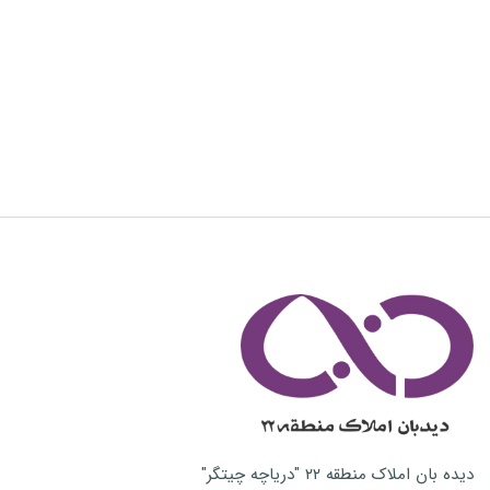
دیده بان املاک منطقه ۲۲ "دریاچه چیتگر"