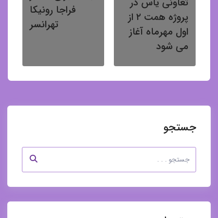
تعاونی یاس در
فراجا رونیکا
پروژه همت ۲ از
تهرانسر
اول مهرماه آغاز
می شود
جستجو