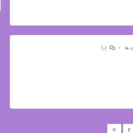
ه ها
(۰)
۲