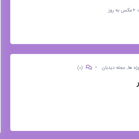
فت +عکس به روز
وژه ها
,
مجله دیدبان
(۰)