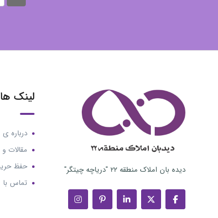
لینک ها
درباره ی م
مقالات و ا
حفظ حری
دیده بان املاک منطقه ۲۲ "دریاچه چیتگر"
تماس با م