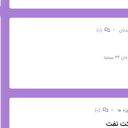
دبان
(۰)
ینید.
وژه ها
(۰)
رکت نفت