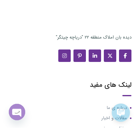
دیده بان املاک منطقه ۲۲ "دریاچه چیتگر"
لینک های مفید
درباره ی ما
مقالات و اخبار
n chaty
حفظ حریم خصوصی