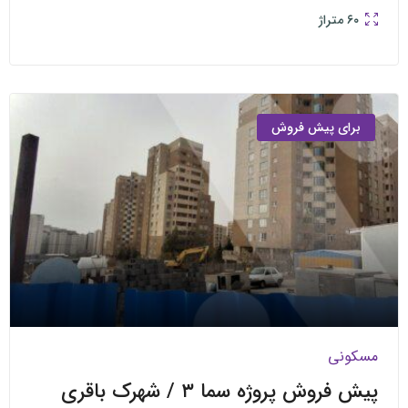
متراژ
ی پیش فروش
ی
ش پروژه سما ۳ / شهرک باقری