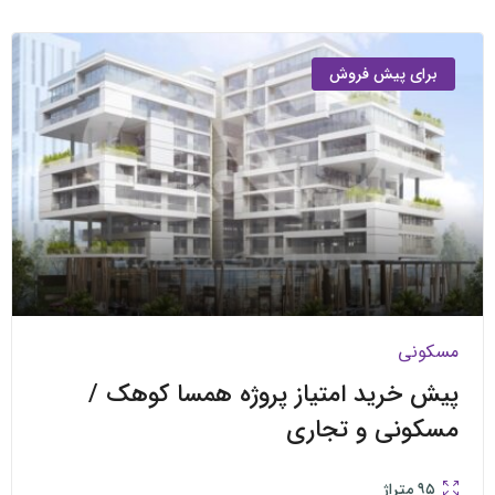
ی پیش فروش
ی
خرید امتیاز پروژه همسا کوهک /
نی و تجاری
متراژ