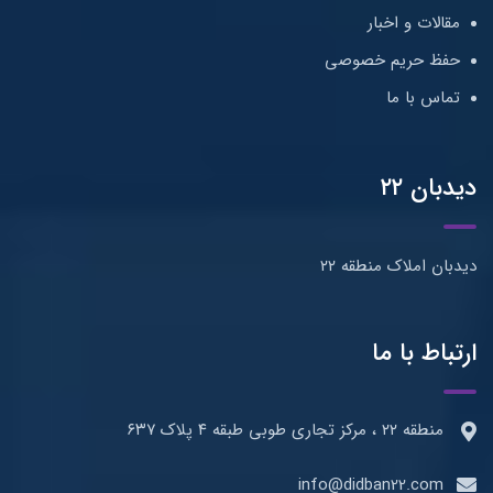
و اخبار
ریم خصوصی
ا ما
۲
اک منطقه ۲۲
با ما
ی طبقه ۴ پلاک ۶۳۷
info@didban22