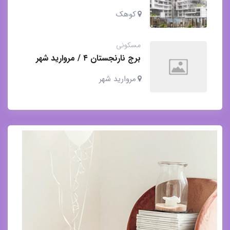
کوهک / مسکونی و تجاری
کوهک
مسکونی
برج نارنجستان ۴ / مروارید شهر
جنوبی / ابنیه آکام
مروارید شهر