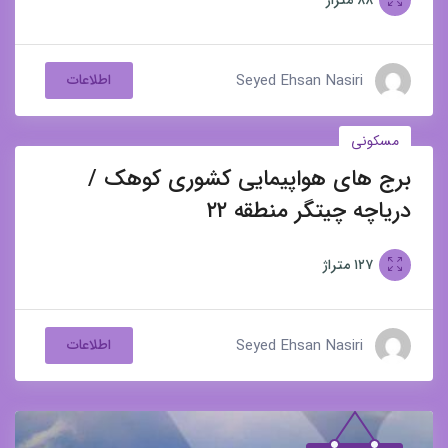
۸۸
متراژ
Seyed Ehsan Nasiri
اطلاعات
مسکونی
برج های هواپیمایی کشوری کوهک /
برای فروش
دریاچه چیتگر منطقه ۲۲
۱۲۷
متراژ
Seyed Ehsan Nasiri
اطلاعات