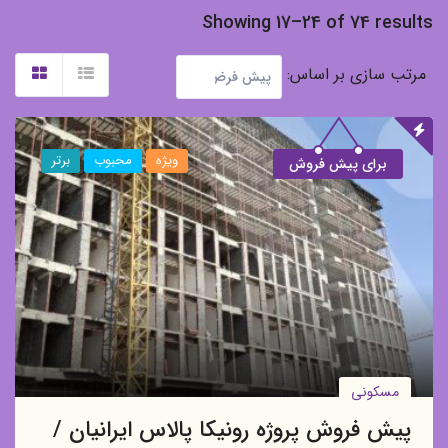
Showing 17–24 of 74 resul
تب سازی بر اساس:
ویژه
محبوب
برتر
برای پیش فروش
مسکونی
پیش فروش پروژه رونیکا پالاس ایرانیان /