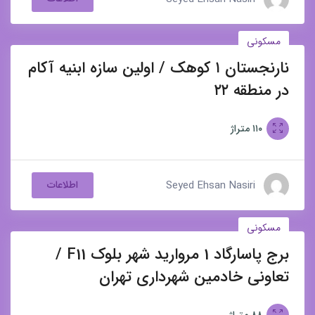
مسکونی
نارنجستان ۱ کوهک / اولین سازه ابنیه آکام
برای فروش
در منطقه ۲۲
۱۱۰
متراژ
Seyed Ehsan Nasiri
اطلاعات
مسکونی
برج پاسارگاد 1 مروارید شهر بلوک F11 /
برای فروش
تعاونی خادمین شهرداری تهران