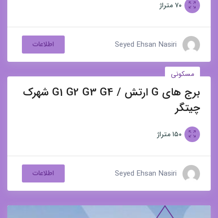
۷۰
متراژ
Seyed Ehsan Nasiri
اطلاعات
مسکونی
برج های G ارتش / G1 G2 G3 G4 شهرک
برای فروش
چیتگر
۱۵۰
متراژ
Seyed Ehsan Nasiri
اطلاعات