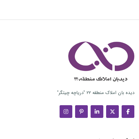
بان املاک منطقه ۲۲ "دریاچه چیتگر"