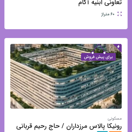
تعاونی ابنیه آکام
۶۰
متراژ
برای پیش فروش
مسکونی
رونیکا پالاس مرزداران / حاج رحیم قربانی