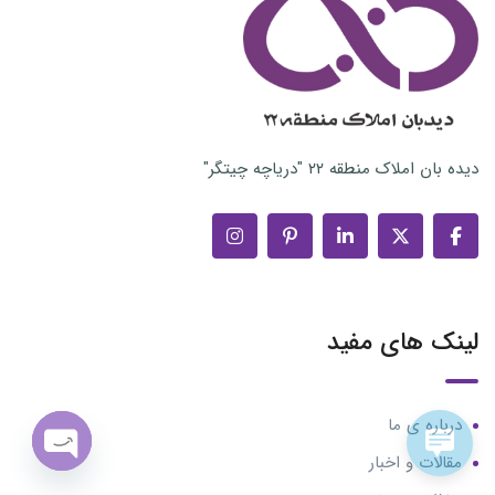
دیده بان املاک منطقه ۲۲ "دریاچه چیتگر"
لینک های مفید
درباره ی ما
مقالات و اخبار
n chaty