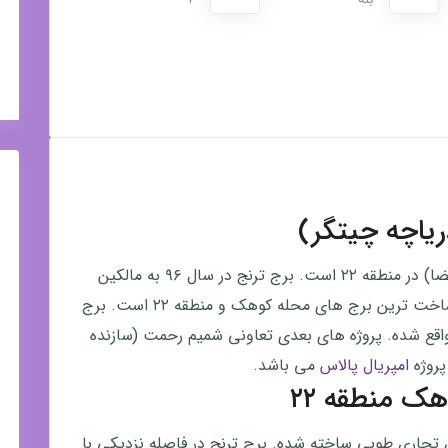
یاچه چیتگر)
برج ترنج کوهک اولین سازه تعاونی شمیم رحمت (هوافضا) در منطقه ۲۲ است. برج ترنج در سال ۹۶ به مالکین
تحویل شده و تا به امروز یکی از به روز ترین و خوش ساخت ترین برج های محله کوهک و منطقه ۲۲ است. برج
واقع شده. پروژه های بعدی تعاونی شمیم رحمت (سازنده
روژه
امپریال پالاس
می باشد.
ک منطقه ۲۲
ه ۲۲ و روبروی برج اداری تجاری طوبی ساخته شده. برج ترنج در فاصله نزدیکی با