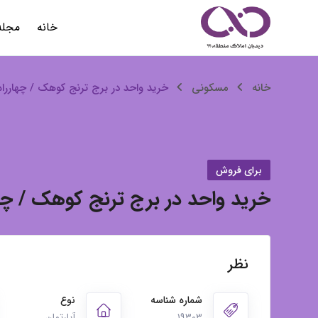
رش
خانه
مجله
ه
حتوا
خرید
خانه
مسکونی
خرید واحد در برج ترنج کوهک / چهاررا
واحد
در
برای فروش
برج
خرید واحد در برج ترنج کوهک / چه
ترنج
کوهک
/
نظر
چهارراه
شماره شناسه
نوع
۱۹۳۰۳
آپارتمان