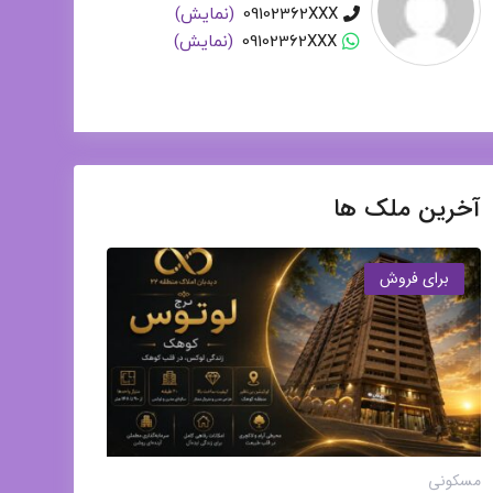
09102362XXX
(نمایش)
09102362XXX
(نمایش)
آخرین ملک ها
برای فروش
مسکونی