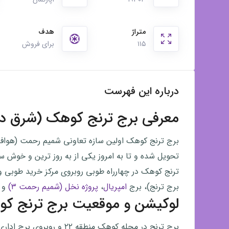
طوبی
متراژ
هدف
۱۱۵
برای فروش
درباره این فهرست
معرفی برج ترنج کوهک (شرق در
ترنج کوهک در چهارراه طوبی روبروی مرکز خرید طوبی 
برج ترنج)، برج
امپریال
،
پروژه نخل (شمیم رحمت ۳)
و پ
لوکیشن و موقعیت برج ترنج کوه
برج ترنج در محله کوهک منطق