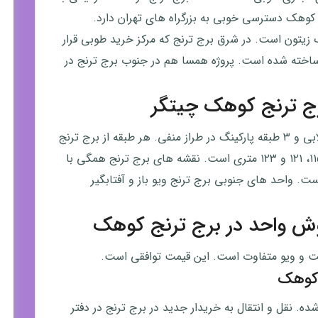
نج کوهک دسترسی خوبی به بزرگراه های تهران دارد.
یتون است. در شرق برج ترنج که مرکز خرید طوبی قرار
ته و در غرب آن هم برج های حیات و نارنجستان ۱ ساخته شده است. پروژه همسا هم در جنوب برج ترنج در
ج ترنج کوهک چیتگر
برج ترنج یک بلوک ۱۶ طبقه مسکونی است، با ۱ طبقه لابی و ۳ طبقه پارکینگ در طراز منفی. هر طبقه از برج ترنج
۱۲ واحد ۲ خوابه دارد. تیپ متراژ واحد های برج ترنج ۱۱۵، ۱۲۱ و ۱۲۳ متری است. نقشه های برج ترنج همگی با
. واحد های جنوبی برج ترنج ویو باز و آفتابگیر
وش واحد در برج ترنج کوهک
ت و ویو متفاوت است. این قیمت توافقی است.
 کوهک
 نقل و انتقال به خریدار جدید در برج ترنج در دفتر