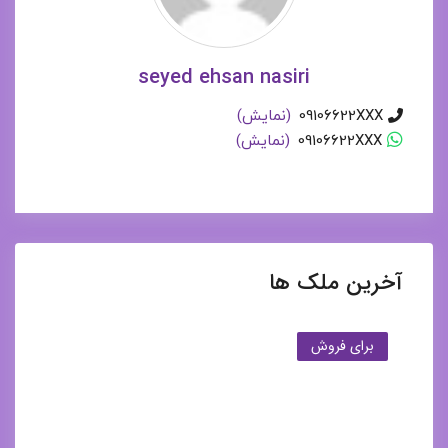
seyed ehsan nasiri
09106622XXX
(نمایش)
09106622XXX
(نمایش)
آخرین ملک ها
برای فروش