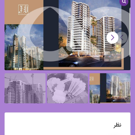
کوهک
نظر