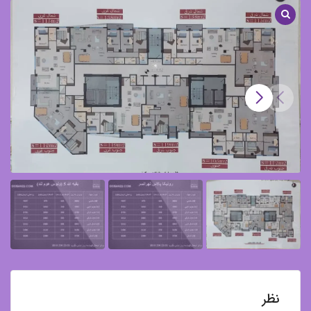
/
بلوک
C
برج
ونوس
هوملند
نظر