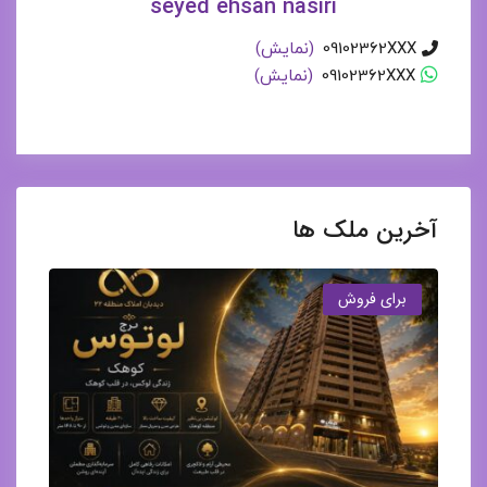
seyed ehsan nasiri
09102362XXX
(نمایش)
09102362XXX
(نمایش)
آخرین ملک ها
برای فروش