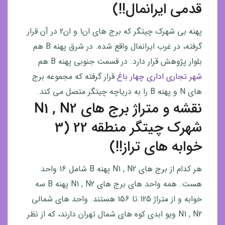
قدمی ایرانمال!!)
پهنه بی شهرک چیتگر که برج های ان1 و ان2 در آن قرار
گرفته، در غرب ایرانمال واقع شده. در شرق پهنه B هم
بلوار پژوهش قرار دارد. در قسمت جنوبی پهنه B هم
شهر تجاری اداری چهار باغ
قرار گرفته که مجموعه برج
های N و پهنه B را به دریاچه چیتگر متصل می کند.
نقشه و متراژ برج های N1 , N2
شهرک چیتگر منطقه 22 (3
خوابه های تراز!!)
هر کدام از برج های N1 , N2 پهنه B شامل 16 واحد
هست. همه واحد های برج های N1 , N2 پهنه B سه
خوابه و از متراژ 125 تا 156 هستند. واحد های شمالی
N1 , N2 ویو ابدی کوه های شمال تهران دارند، که از نظر