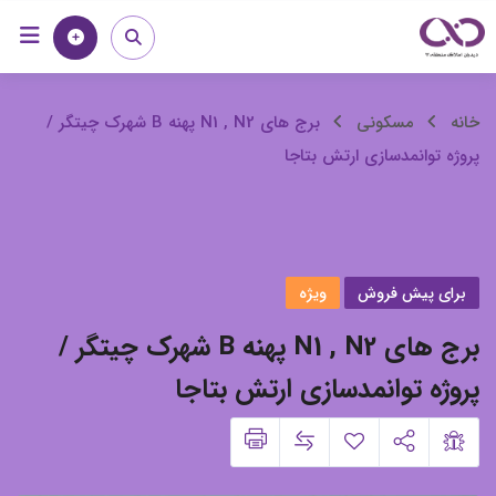
رش
خانه
مجله
ه
حتوا
برج
خانه
مسکونی
برج های N1 , N2 پهنه B شهرک چیتگر /
پروژه توانمدسازی ارتش بتاجا
های
N1
,
برای پیش فروش
ویژه
N2
برج های N1 , N2 پهنه B شهرک چیتگر /
پهنه
پروژه توانمدسازی ارتش بتاجا
B
شهرک