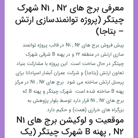
معرفی برج های N1 , N2 شهرک
چیتگر (پروژه توانمندسازی ارتش
– بتاجا)
پیش فروش برج های N1 , N2 در قالب پروژه توانمند
سازی ارتش در منطقه 22 و در پهنه B شرقی شهرک
چیتگر در حال ساخت است. این پروژه با مشارکت بنیاد
تعاون ارتش (بتاجا) و شرکت عمران آبشار اسپادانا برای
پرسنل ارتش ساخته می شود. برج های N1 , N2 در مرکز
پهنه B ساخته شده است. شهرک چیتگر و پهنه B که
برج های N1 , N2 قرار دارد توسط بلوار پژوهش به
بزرگراه های خرازی (همت) و حکیم دارد.
موقعیت و لوکیشن برج های N1
, N2 پهنه B شهرک چیتگر (یک