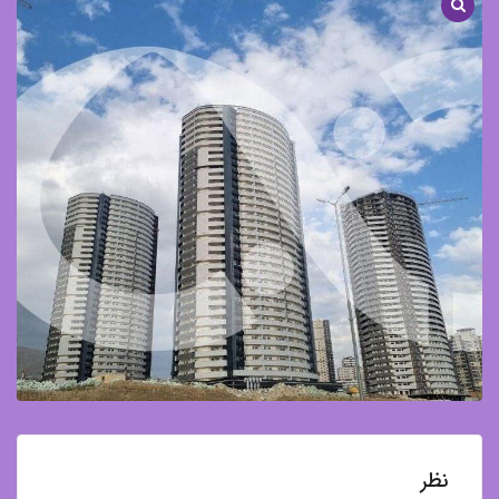
نیرو
زمینی)
دریاچه
چیتگر
/
نارنج
نظر