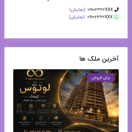
09102362XXX
(نمایش)
09102362XXX
(نمایش)
آخرین ملک ها
برای فروش