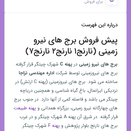
برای فروش
درباره این فهرست
پیش فروش برج های نیرو
زمینی (نارنج۱ نارنج۲ نارنج۷)
برج های نیرو زمینی
در
پهنه C
شهرک چیتگر قرار گرفته.
برج های نیروزمینی توسط شرکت
اداره مهندسی نزاجا
ساخته می شود. برج های نیروزمینی (پهنه C ارتش) در
نزدیکی ایرانمال، باغ گیاه شناسی و همچنین دریاچه
چیتگر می باشد و فاصله کمی از آنها دارد. در جنوب برج
های چهارگانه نیرو زمینی، بزرگراه همدانی و
پهنه طبیعت
قرار گرفته. در شرق آن پهنه A شهرک چیتگر و در غرب
برج های نارنج بلوار پژوهش و
پهنه F
شهرک چیتگر