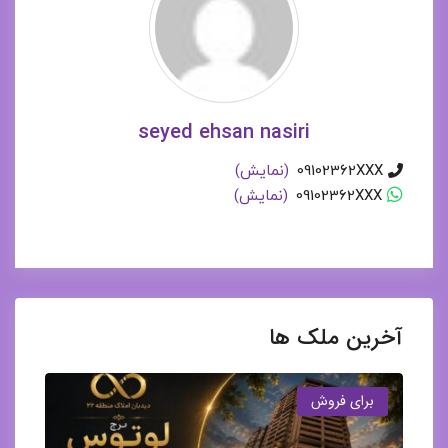
seyed ehsan nasiri
09102362XXX
(نمایش)
09102362XXX
(نمایش)
آخرین ملک ها
برای فروش