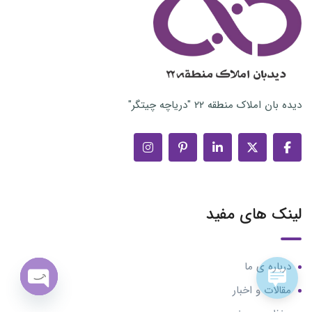
دیده بان املاک منطقه ۲۲ "دریاچه چیتگر"
لینک های مفید
درباره ی ما
مقالات و اخبار
n chaty