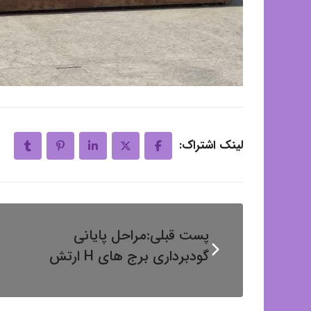
لینک اشتراک:
پست قبلی:
مراحل پایانی
گودبرداری برج های H ارتش