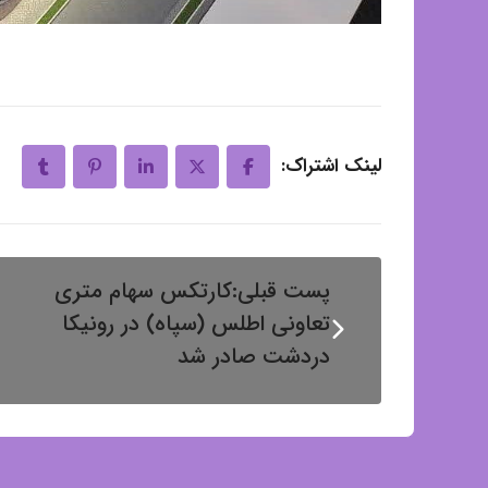
لینک اشتراک:
پست قبلی:
کارتکس سهام متری
تعاونی اطلس (سپاه) در رونیکا
دردشت صادر شد