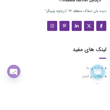
دیده بان املاک منطقه ۲۲ "دریاچه چیتگر"
لینک های مفید
درباره ی ما
مقالات و اخبار
n chaty
حفظ حریم خصوصی
تماس با ما