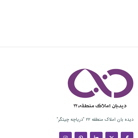
دیده بان املاک منطقه ۲۲ "دریاچه چیتگر"