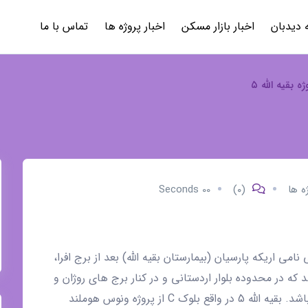
 دیدبان
اخبار بازار مسکن
اخبار پروژه ها
تماس با ما
ه بقیه الله ۵
ه ها
(۰)
00 Seconds
امی اریکه پارسیان (بیمارستان بقیه الله) بعد از برج افرا،
ه در محدوده بلوار اردستانی و در کنار برج های روژان و
همراه اول و همچنین مترو وردآورد در حال احداث می باشد. بقیه الله 5 در واقع بلوک C از پروژه ونوس هوملند